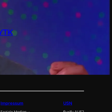
 YTK
Impressum
USN
Soziale Medien
flyxify AUF2