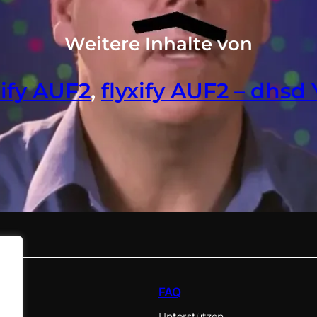
Weitere Inhalte von
xify AUF2
, 
flyxify AUF2 – dhsd
FAQ
Unterstützen