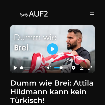
Zum
Inhalt
springen
Play
-00:25
Dumm wie Brei: Attila
Hildmann kann kein
Türkisch!