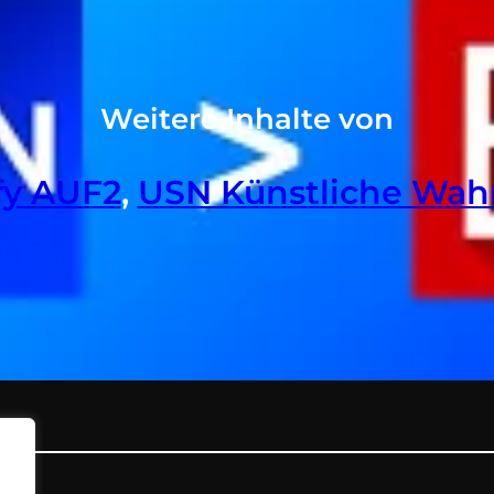
Weitere Inhalte von
ify AUF2
, 
USN Künstliche Wah