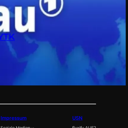
 YTK
Impressum
USN
Soziale Medien
flyxify AUF2