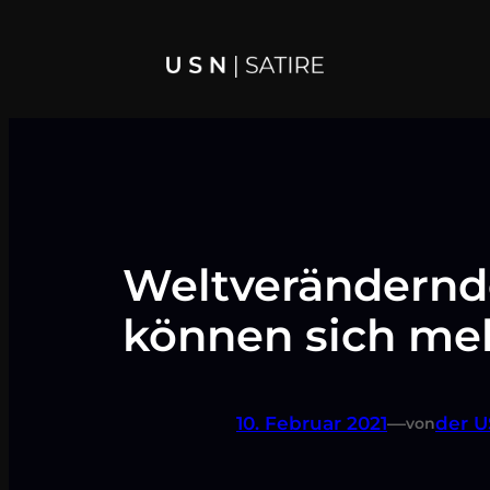
Zum
Inhalt
springen
Weltverändernd
können sich meh
10. Februar 2021
—
der U
von