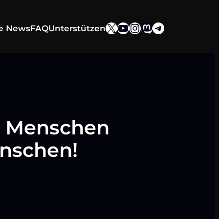
X
YouTube
Instagram
Mastodon
Telegram
ie News
FAQ
Unterstützen
e Menschen
enschen!