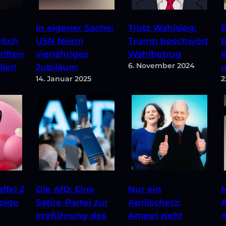
In eigener Sache:
Trotz Wahlsieg:
E
itch
USN feiern
Trump beschwört
b
riften
vierjähriges
Wahlbetrug
K
6. November 2024
ler!
Jubiläum
14. Januar 2025
2
ffel 2
Die AfD: Eine
Nur ein
N
olge
Satire-Partei zur
Aprilscherz:
A
Irreführung des
Ampel zieht