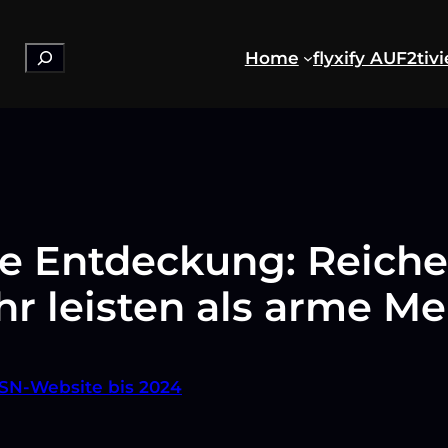
Suchen
Home
flyxify AUF2
tiv
e Entdeckung: Reich
r leisten als arme M
SN-Website bis 2024