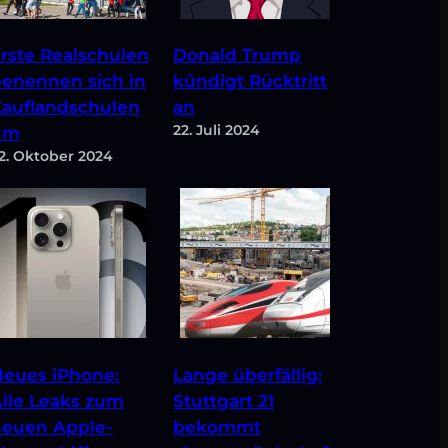
rste Realschulen
Donald Trump
enennen sich in
kündigt Rücktritt
auflandschulen
an
22. Juli 2024
um
2. Oktober 2024
eues iPhone:
Lange überfällig:
lle Leaks zum
Stuttgart 21
neuen Apple-
bekommt